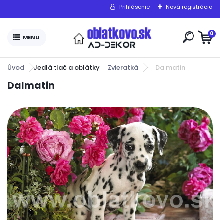
Prihlásenie
Nová registrácia
0
Úvod
Jedlá tlač a oblátky
Zvieratká
Dalmatin
Dalmatin