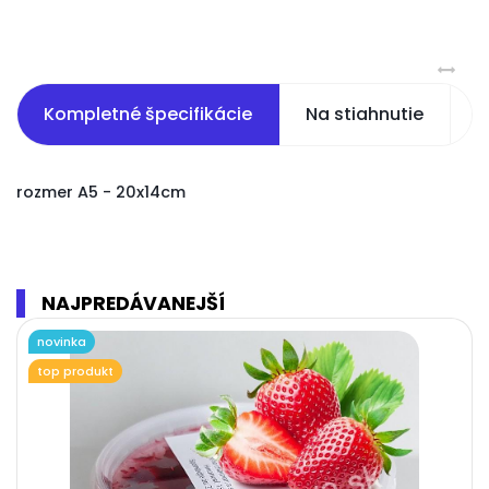
Kompletné špecifikácie
Na stiahnutie
S
rozmer A5 - 20x14cm
NAJPREDÁVANEJŠÍ
novinka
top produkt