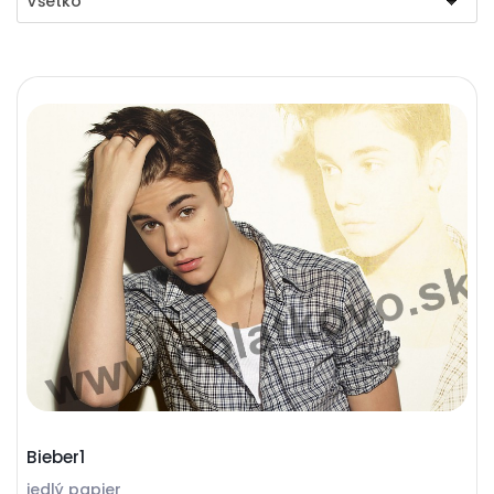
Všetko
Bieber1
jedlý papier