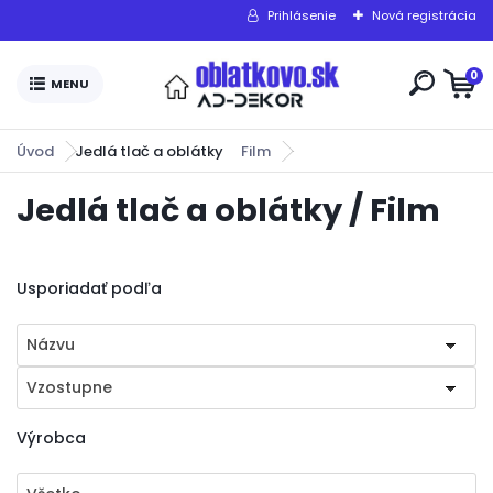
Prihlásenie
Nová registrácia
0
Úvod
Jedlá tlač a oblátky
Film
Jedlá tlač a oblátky / Film
Usporiadať podľa
Názvu
Vzostupne
Výrobca