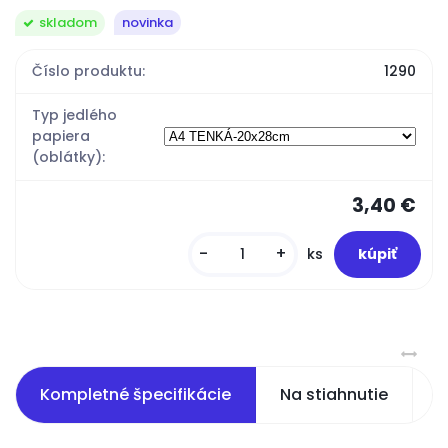
skladom
novinka
Číslo produktu:
1290
Typ jedlého
papiera
(oblátky):
3,40 €
-
+
ks
Kompletné špecifikácie
Na stiahnutie
S