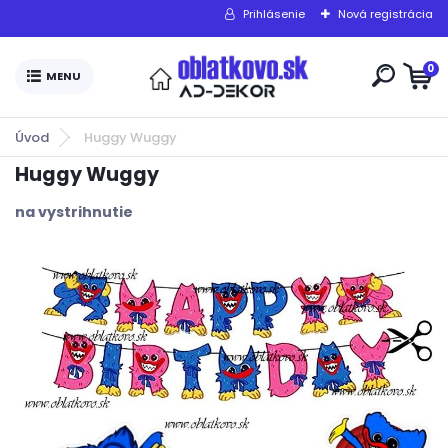
Prihlásenie
Nová registrácia
0
Úvod
Huggy Wuggy
Huggy Wuggy
na vystrihnutie